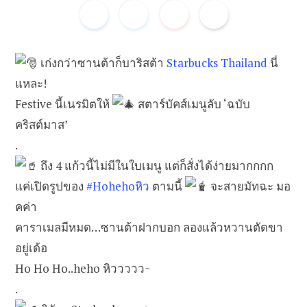
b
t
เก่งกว่าซานต้าก็บาริสต้า
Starbucks Thailand
นี่
แหละ!
Festive นี้เนรมิตให้
สตาร์บัคส์เมนูลับ ‘ฉบับ
คริสต์มาส’
o
e
.
ถึง 4 แก้วนี้ไม่มีในใบเมนู แต่ก็สั่งได้ง่ายมากกกก
แค่เปิดรูปของ
#Hohehoหิว
ตามนี้
จะสายมัทฉะ มอ
o
r
คค่า
คาราเมลมีหมด…ซานต้าฝากบอก ลองแล้วหวานตัดขา
อยู่เด้อ
Ho Ho Ho..heho หิววววว~
k
.